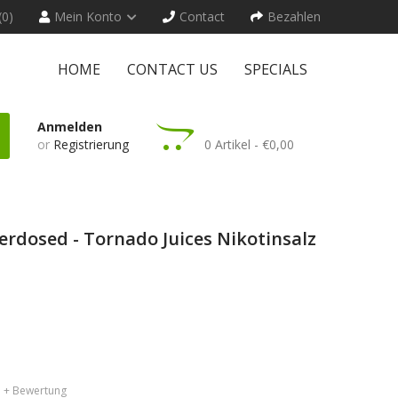
(0)
Mein Konto
Contact
Bezahlen
HOME
CONTACT US
SPECIALS
Anmelden
or
Registrierung
0 Artikel - €0,00
erdosed - Tornado Juices Nikotinsalz
+ Bewertung