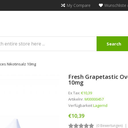
My Compare
Wunschliste 
Search
ces Nikotinsalz 10mg
Fresh Grapetastic Ov
10mg
Ex Tax:
€10,39
Artikelnr.
M00000457
Verfügbarkeit
Lagernd
€10,39
(0 Bewertungen)