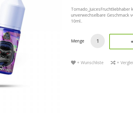
Tornado_JuicesFruchtliebhaber
unverwechselbare Geschmack von
10ml..
Menge
+ Wunschliste
+ Vergle