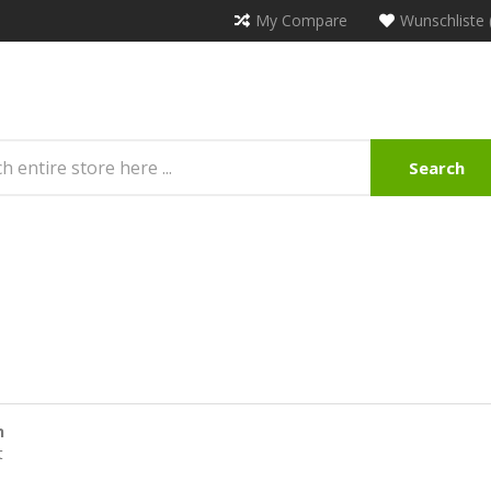
My Compare
Wunschliste 
Search
n
t