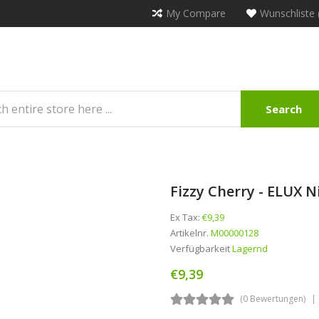
My Compare
Wunschliste 
Search
Fizzy Cherry - ELUX N
Ex Tax:
€9,39
Artikelnr.
M00000128
Verfügbarkeit
Lagernd
€9,39
(0 Bewertungen)