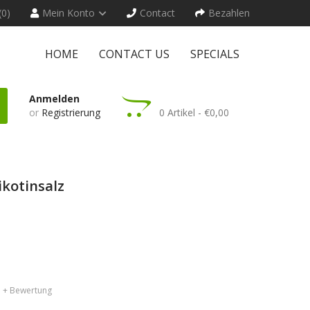
(0)
Mein Konto
Contact
Bezahlen
HOME
CONTACT US
SPECIALS
Anmelden
or
Registrierung
0 Artikel - €0,00
ikotinsalz
+ Bewertung