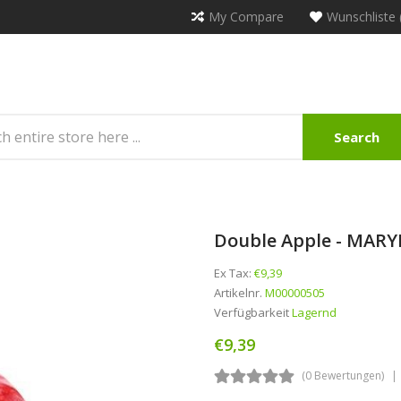
My Compare
Wunschliste 
Search
Double Apple - MARYL
Ex Tax:
€9,39
Artikelnr.
M00000505
Verfügbarkeit
Lagernd
€9,39
(0 Bewertungen)