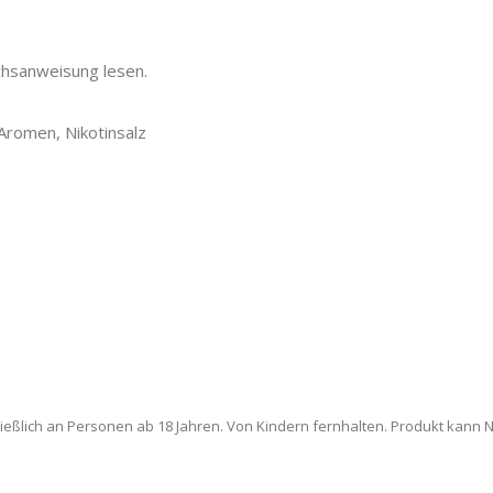
chsanweisung lesen.
 Aromen, Nikotinsalz
ießlich an Personen ab 18 Jahren. Von Kindern fernhalten. Produkt kann Ni