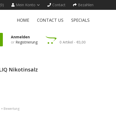
(0)
Mein Konto
Contact
Bezahlen
HOME
CONTACT US
SPECIALS
Anmelden
or
Registrierung
0 Artikel - €0,00
IQ Nikotinsalz
+ Bewertung