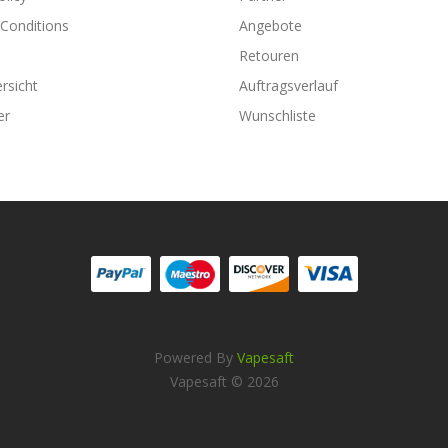
Conditions
Angebote
Retouren
rsicht
Auftragsverlauf
er
Wunschliste
Sites
Casino Uk
78 Win
Casino Slots Uk
78win
Best Casino Uk
Online Casin
Powered By
Vapesaft
Vapesaft © 2026