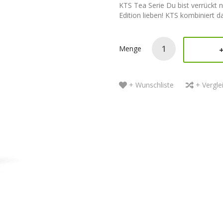
KTS Tea Serie Du bist verrückt
Edition lieben! KTS kombiniert d
Menge
+ Wunschliste
+ Vergle