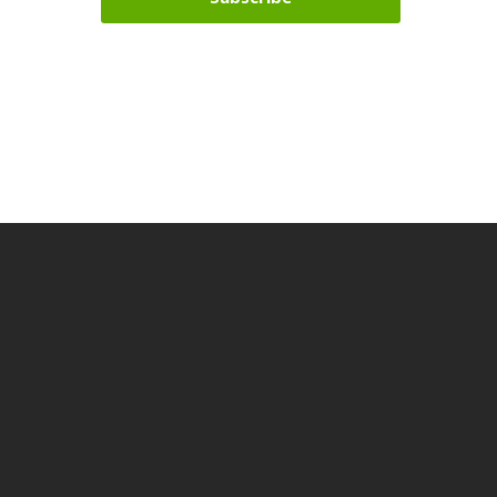
o Uk
78win
Online Casino
78win
Slot Gacor
78win
78 Win