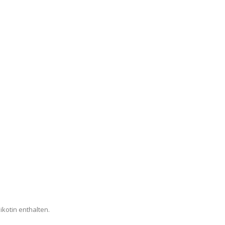
kotin enthalten.