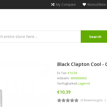
My Compare
Wunschliste 
Search
Black Clapton Cool -
Ex Tax:
€10,39
Artikelnr.
M00000656
Verfügbarkeit
Lagernd
€10,39
(0 Bewertungen)