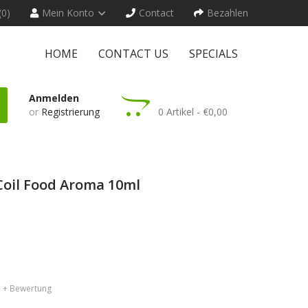
(0)
Mein Konto
Contact
Bezahlen
HOME
CONTACT US
SPECIALS
Anmelden
or
Registrierung
0 Artikel - €0,00
 Coil Food Aroma 10ml
+ Bewertung